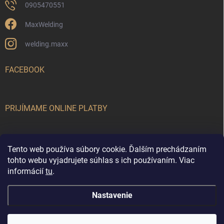
0905470551
MaxWelding
welding.maxx
FACEBOOK
PRIJÍMAME ONLINE PLATBY
Tento web používa súbory cookie. Ďalším prechádzaním
tohto webu vyjadrujete súhlas s ich používaním. Viac
informácií
tu
.
MaxWelding
Nastavenie
Copyright 2026
MaxWelding
. Všetky práva vyhradené.