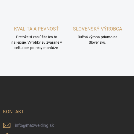
KVALITA A PEVNOSŤ
SLOVENSKÝ VÝROBCA
Pretože si zaslúžite len to
Ručná výroba priamo na
najlepšie. Výrobky sú zvárané v
Slovensku.
celku bez potreby montáže.
Z
á
p
ä
t
i
KONTAKT
e
info
@
maxwelding.sk