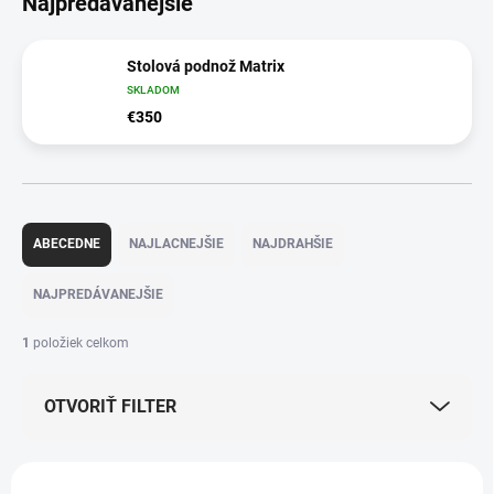
Najpredávanejšie
Stolová podnož Matrix
SKLADOM
€350
R
a
ABECEDNE
NAJLACNEJŠIE
NAJDRAHŠIE
d
e
NAJPREDÁVANEJŠIE
n
i
1
položiek celkom
e
p
OTVORIŤ FILTER
r
o
d
V
u
NOVINKA