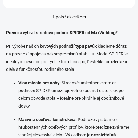
1
položiek celkom
O
v
l
Prečo si vybrať stredovú podnož SPIDER od MaxWelding?
á
d
Pri výrobe našich
kovových podnoží typu pavúk
kladieme dôraz
a
na presnosť spojov a nekompromisnú stabilitu. Model SPIDER je
c
i
ideálnym riešením pre tých, ktorí chcú spojiť estetiku umeleckého
e
diela s funkčnosťou rodinného stola.
p
r
Viac miesta pre nohy:
Stredové umiestnenie ramien
v
k
podnože SPIDER umožňuje voľné zasunutie stoličiek po
y
celom obvode stola – ideálne pre okrúhle aj obdĺžnikové
v
dosky.
ý
p
i
Masívna oceľová konštrukcia:
Podnože vyrábame z
s
hrubostenných oceľových profilov, ktoré precízne zvárame
u
v našej slovenskej dielni. Výsledkom je
nezničiteľná