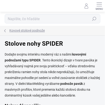
Prejsť
na
obsah
Hľadať
Kovové stolové podnože
Stolove nohy SPIDER
Dodajte svojmu interiéru moderný ráz s našimi
kovovými
podnožami typu SPIDER
. Tento ikonický dizajn v tvare pavúka je
vyhľadávaný najmä pre svoju praktickosť – vďaka stredovému
prekríženiu ramien nohy stola nikde neprekážajú, čo umožňuje
maximálne pohodlie pri sedení a voľné zasúvanie stoličiek z každej
strany. V dielni MaxWelding vyrábame
podnože pavúk
z
masívnych profilov, ktoré premenia každú stolovú dosku na
dominantný kúsok vašej jedálne alebo kancelárie.