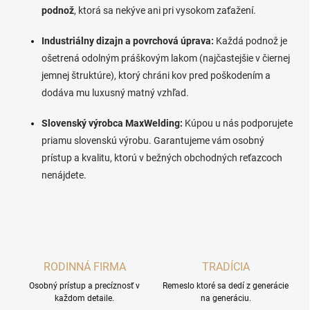
podnož
, ktorá sa nekýve ani pri vysokom zaťažení.
Industriálny dizajn a povrchová úprava:
Každá podnož je
ošetrená odolným práškovým lakom (najčastejšie v čiernej
jemnej štruktúre), ktorý chráni kov pred poškodením a
dodáva mu luxusný matný vzhľad.
Slovenský výrobca MaxWelding:
Kúpou u nás podporujete
priamu slovenskú výrobu. Garantujeme vám osobný
prístup a kvalitu, ktorú v bežných obchodných reťazcoch
nenájdete.
RODINNÁ FIRMA
TRADÍCIA
Osobný prístup a precíznosť v
Remeslo ktoré sa dedí z generácie
každom detaile.
na generáciu.