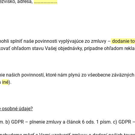
ezvisko, adresa,
………………...
hli splniť naše povinnosti vyplývajúce zo zmluvy –
dodanie to
ovať ohľadom stavu Vašej objednávky, prípadne ohľadom rekla
ie našich povinností, ktoré nám plynú zo všeobecne záväzných
a
iné
).
 osobné údaje?
sm. b) GDPR – plnenie zmluvy a článok 6 ods. 1 písm. c) GDPR –