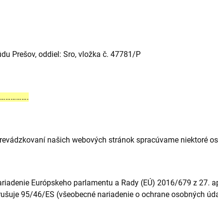
u Prešov, oddiel: Sro, vložka č. 47781/P
…………….
revádzkovaní našich webových stránok spracúvame niektoré os
riadenie Európskeho parlamentu a Rady (EÚ) 2016/679 z 27. ap
rušuje 95/46/ES (všeobecné nariadenie o ochrane osobných úda