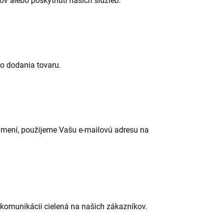
v alebo poskytnutí našich služieb.
o dodania tovaru.
známení, použijeme Vašu e-mailovú adresu na
komunikácii cielená na našich zákazníkov.