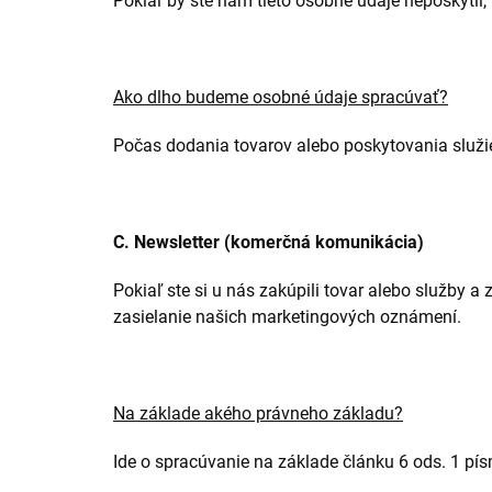
Pokiaľ by ste nám tieto osobné údaje neposkytli
Ako dlho budeme osobné údaje spracúvať?
Počas dodania tovarov alebo poskytovania služ
C. Newsletter (komerčná komunikácia)
Pokiaľ ste si u nás zakúpili tovar alebo služby
zasielanie našich marketingových oznámení.
Na základe akého právneho základu?
Ide o spracúvanie na základe článku 6 ods. 1 pí