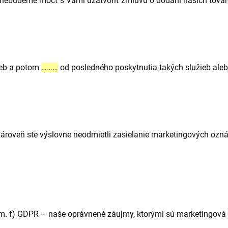
, nebudeme môcť s Vami uzatvoriť zmluvu o dodaní našich tovaro
ieb a potom
………
od posledného poskytnutia takých služieb aleb
 a zároveň ste výslovne neodmietli zasielanie marketingových o
sm. f) GDPR – naše oprávnené záujmy, ktorými sú marketingová 