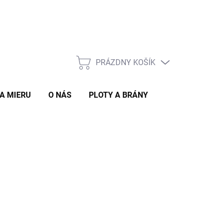
PRÁZDNY KOŠÍK
NÁKUPNÝ
KOŠÍK
A MIERU
O NÁS
PLOTY A BRÁNY