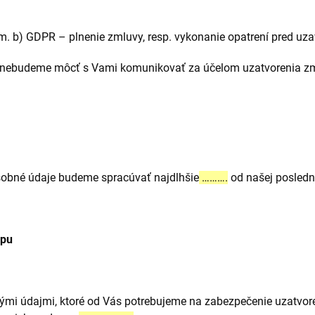
sm. b) GDPR – plnenie zmluvy, resp. vykonanie opatrení pred uz
i, nebudeme môcť s Vami komunikovať za účelom uzatvorenia zm
sobné údaje budeme spracúvať najdlhšie
……….
od našej posledn
upu
ými údajmi, ktoré od Vás potrebujeme na zabezpečenie uzatvore