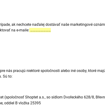
ípade, ak nechcete naďalej dostávať naše marketingové oznám
ktovať na e-maile:
……………………
re nás pracujú niektoré spoločnosti alebo iné osoby, ktoré ma
 Sú to:
t (spoločnosť Shoptet a.s., so sídlom Dvořeckého 628/8, Břevno
e, oddiel B vložka 25395