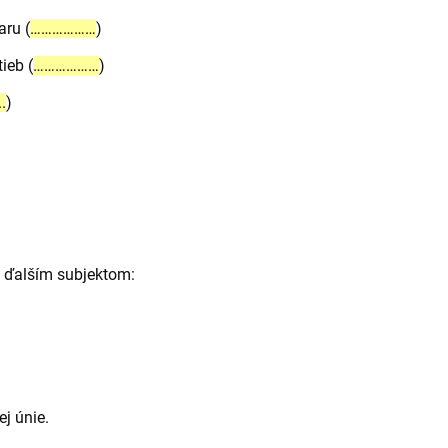
aru (
………………
)
ieb (
………………
)
.
)
 ďalším subjektom:
j únie.