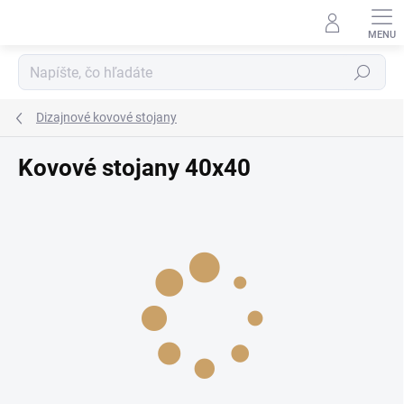
Prejsť
na
obsah
Hľadať
Dizajnové kovové stojany
Kovové stojany 40x40