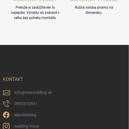
Pretože si zaslúžite len to
Ručná výroba priamo na
najlepšie. Výrobky sú zvárané v
Slovensku.
celku bez potreby montáže.
Z
á
p
ä
t
i
KONTAKT
e
info
@
maxwelding.sk
0905470551
MaxWelding
welding.maxx