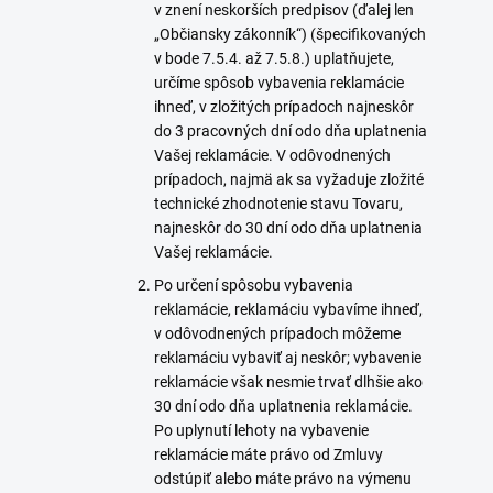
v znení neskorších predpisov (ďalej len
„Občiansky zákonník“) (špecifikovaných
v bode 7.5.4. až 7.5.8.) uplatňujete,
určíme spôsob vybavenia reklamácie
ihneď, v zložitých prípadoch najneskôr
do 3 pracovných dní odo dňa uplatnenia
Vašej reklamácie. V odôvodnených
prípadoch, najmä ak sa vyžaduje zložité
technické zhodnotenie stavu Tovaru,
najneskôr do 30 dní odo dňa uplatnenia
Vašej reklamácie.
Po určení spôsobu vybavenia
reklamácie, reklamáciu vybavíme ihneď,
v odôvodnených prípadoch môžeme
reklamáciu vybaviť aj neskôr; vybavenie
reklamácie však nesmie trvať dlhšie ako
30 dní odo dňa uplatnenia reklamácie.
Po uplynutí lehoty na vybavenie
reklamácie máte právo od Zmluvy
odstúpiť alebo máte právo na výmenu