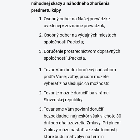
náhodnej skazy a náhodného zhoršenia
predmetu kúpy
Osobný odber na Našej prevádzke
uvedenej v zozname prevádzok
;
Osobný odber na výdajných miestach
spoločnosti Packeta;
Doručenie prostredníctvom dopravných
spoločností
,
Packeta.
Tovar Vám bude doručený spôsobom
podľa Vašej voľby, pričom môžete
vyberať z nasledujúcich možností:
Tovar je možné doručiť iba v rámci
Slovenskej republiky.
Tovar sme Vám povinní doručiť
bezodkladne, najneskôr však v lehote 30
dní odo dňa uzavretia Zmluvy. Pri plnení
Zmluvy môžu nastať také skutočnosti,
ktoré budú mať vplyv na termín