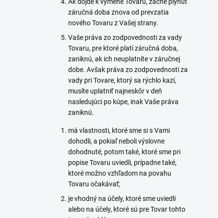
Ak dôjde k výmene Tovaru, začne plynúť
záručná doba znova od prevzatia
nového Tovaru z Vašej strany.
Vaše práva zo zodpovednosti za vady
Tovaru, pre ktoré platí záručná doba,
zaniknú, ak ich neuplatníte v záručnej
dobe. Avšak práva zo zodpovednosti za
vady pri Tovare, ktorý sa rýchlo kazí,
musíte uplatniť najneskôr v deň
nasledujúci po kúpe, inak Vaše práva
zaniknú.
má vlastnosti, ktoré sme si s Vami
dohodli, a pokiaľ neboli výslovne
dohodnuté, potom také, ktoré sme pri
popise Tovaru uviedli, prípadne také,
ktoré možno vzhľadom na povahu
Tovaru očakávať;
je vhodný na účely, ktoré sme uviedli
alebo na účely, ktoré sú pre Tovar tohto