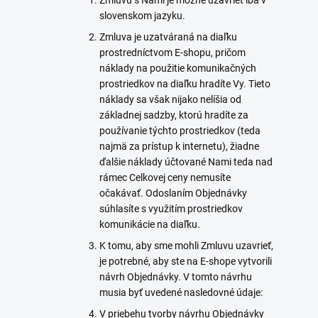
Zmluvu s Nami je možné uzavrieť iba v
slovenskom
jazyku.
Zmluva je uzatváraná na diaľku
prostredníctvom E-shopu, pričom
náklady na použitie komunikačných
prostriedkov na diaľku hradíte Vy. Tieto
náklady sa však nijako nelíšia od
základnej sadzby, ktorú hradíte za
používanie týchto prostriedkov (teda
najmä za prístup k internetu), žiadne
ďalšie náklady účtované Nami teda nad
rámec Celkovej ceny nemusíte
očakávať. Odoslaním Objednávky
súhlasíte s využitím prostriedkov
komunikácie na diaľku.
K tomu, aby sme mohli Zmluvu uzavrieť,
je potrebné, aby ste na E-shope vytvorili
návrh Objednávky. V tomto návrhu
musia byť uvedené nasledovné údaje:
V priebehu tvorby návrhu Objednávky