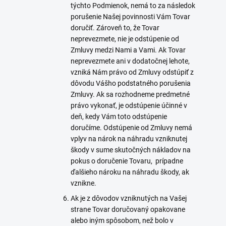
týchto Podmienok, nemá to za následok
porušenie Našej povinnosti Vám Tovar
doručiť. Zároveň to, že Tovar
neprevezmete, nie je odstúpenie od
Zmluvy medzi Nami a Vami. Ak Tovar
neprevezmete ani v dodatočnej lehote,
vzniká Nám právo od Zmluvy odstúpiť z
dôvodu Vášho podstatného porušenia
Zmluvy. Ak sa rozhodneme predmetné
právo vykonať, je odstúpenie účinné v
deň, kedy Vám toto odstúpenie
doručíme. Odstúpenie od Zmluvy nemá
vplyv na nárok na náhradu vzniknutej
škody v sume skutočných nákladov na
pokus o doručenie Tovaru,
prípadne
ďalšieho nároku na náhradu škody, ak
vznikne.
Ak je z dôvodov vzniknutých na Vašej
strane Tovar doručovaný opakovane
alebo iným spôsobom, než bolo v