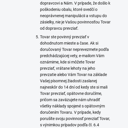
dopravcovi a Nám. V prípade, že došlo k
poškodeniu obalu, ktoré svedčí o
neoprávnenej manipulácii a vstupu do
zásielky, nie je Vašou povinnosťou Tovar
od dopravcu prevziať.
Tovar ste povinný prevziať v
dohodnutom mieste a čase. Ak si
doručovaný Tovar neprevezmete podľa
predchádzajúcej vety, e-mailom Vám
oznámime, kde si môžete Tovar
prevziať, vrátane lehoty na jeho
prevzatie alebo Vám Tovar na základe
Vašej písomnej žiadosti zaslanej
najneskôr do 14 dní od kedy ste si mali
Tovar prevziať, opätovne doručíme,
pričom sa zaväzujete nám uhradiť
všetky náklady spojené s opätovným
doručením Tovaru. V prípade, kedy
porušíte svoju povinnosť prevziať Tovar,
s výnimkou prípadov podľa čl. 6.4