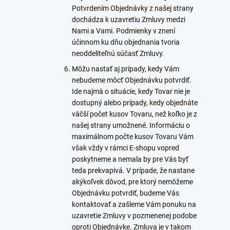
Potvrdením Objednávky z našej strany
dochádza k uzavretiu Zmluvy medzi
Nami a Vami. Podmienky v znení
účinnom ku dňu objednania tvoria
neoddeliteľnú súčasť Zmluvy.
Môžu nastať aj prípady, kedy Vám
nebudeme môcť Objednávku potvrdiť.
Ide najmä o situácie, kedy Tovar nie je
dostupný alebo prípady, kedy objednáte
väčší počet kusov Tovaru, než koľko je z
našej strany umožnené. Informáciu o
maximálnom počte kusov Tovaru Vám
však vždy v rámci E-shopu vopred
poskytneme a nemala by pre Vás byť
teda prekvapivá. V prípade, že nastane
akýkoľvek dôvod, pre ktorý nemôžeme
Objednávku potvrdiť, budeme Vás
kontaktovať a zašleme Vám ponuku na
uzavretie Zmluvy v pozmenenej podobe
oproti Objednávke. Zmluva je v takom