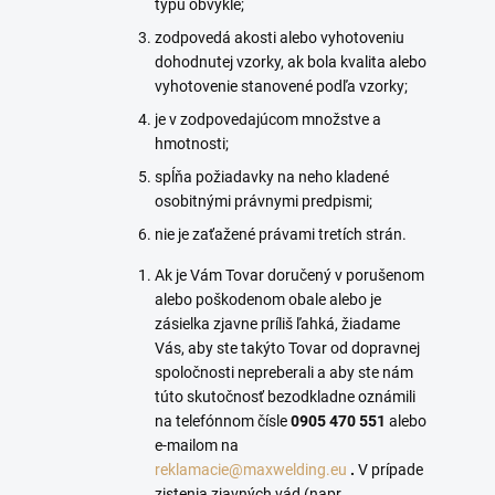
typu obvyklé;
zodpovedá akosti alebo vyhotoveniu
dohodnutej vzorky, ak bola kvalita alebo
vyhotovenie stanovené podľa vzorky;
je v zodpovedajúcom množstve a
hmotnosti;
spĺňa požiadavky na neho kladené
osobitnými právnymi predpismi;
nie je zaťažené právami tretích strán.
Ak je Vám Tovar doručený v porušenom
alebo poškodenom obale alebo je
zásielka zjavne príliš ľahká, žiadame
Vás, aby ste takýto Tovar od dopravnej
spoločnosti nepreberali a aby ste nám
túto skutočnosť bezodkladne oznámili
na telefónnom čísle
0905 470 551
alebo
e-mailom na
reklamacie@maxwelding.eu
.
V prípade
zistenia zjavných vád (napr.