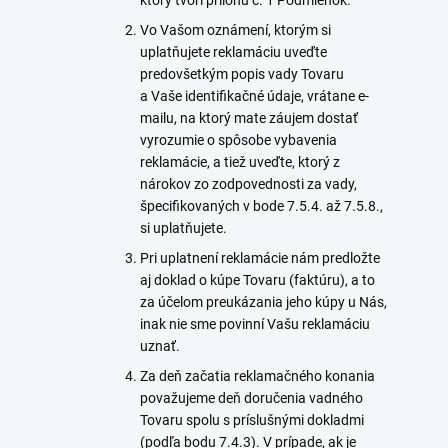
ktorý tvorí
prílohu č. 1
Podmienok.
Vo Vašom oznámení, ktorým si
uplatňujete reklamáciu uveďte
predovšetkým popis vady Tovaru
a Vaše identifikačné údaje, vrátane e-
mailu, na ktorý mate záujem dostať
vyrozumie o spôsobe vybavenia
reklamácie, a tiež uveďte, ktorý z
nárokov zo zodpovednosti za vady,
špecifikovaných v bode 7.5.4. až 7.5.8.,
si uplatňujete.
Pri uplatnení reklamácie nám predložte
aj doklad o kúpe Tovaru (faktúru), a to
za účelom preukázania jeho kúpy u Nás,
inak nie sme povinní Vašu reklamáciu
uznať.
Za deň začatia reklamačného konania
považujeme deň doručenia vadného
Tovaru spolu s príslušnými dokladmi
(podľa bodu 7.4.3). V prípade, ak je