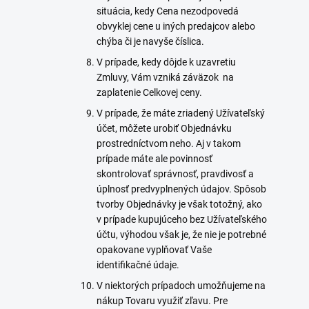
situácia, kedy Cena nezodpovedá
obvyklej cene u iných predajcov alebo
chýba či je navyše číslica.
V prípade, kedy dôjde k uzavretiu
Zmluvy, Vám vzniká záväzok na
zaplatenie Celkovej ceny.
V prípade, že máte zriadený
Užívateľský
účet
, môžete urobiť Objednávku
prostredníctvom neho. Aj v takom
prípade máte ale povinnosť
skontrolovať správnosť, pravdivosť a
úplnosť predvyplnených údajov. Spôsob
tvorby Objednávky je však totožný, ako
v prípade kupujúceho bez Užívateľského
účtu, výhodou však je, že nie je potrebné
opakovane vyplňovať Vaše
identifikačné údaje.
V niektorých prípadoch umožňujeme na
nákup Tovaru využiť zľavu. Pre