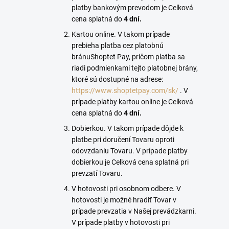
platby bankovým prevodom je Celková
cena splatná do
4
dní
.
Kartou online. V takom prípade
prebieha platba cez platobnú
bránu
Shoptet Pay
, pričom platba sa
riadi podmienkami tejto platobnej brány,
ktoré sú dostupné na adrese:
https://www.shoptetpay.com/sk/
. V
prípade platby kartou online je Celková
cena splatná do
4
dní
.
Dobierkou. V takom prípade dôjde k
platbe pri doručení Tovaru oproti
odovzdaniu Tovaru. V prípade platby
dobierkou je Celková cena splatná pri
prevzatí Tovaru.
V hotovosti pri osobnom odbere. V
hotovosti je možné hradiť Tovar v
prípade prevzatia v Našej prevádzkarni.
V prípade platby v hotovosti pri