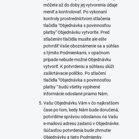
môžete až do doby jej vytvorenia údaje
meniť a kontrolovať. Po vykonaní
kontroly prostredníctvom stlačenia
tlačidla "
Objednávka s povinnosťou
platby
" Objednávku vytvoríte. Pred
stlačením tlačidla musíte ale ešte
potvrdiť Vaše oboznámenie sa a súhlas
s týmito Podmienkami, v opačnom
prípade nebude možné Objednávku
vytvoriť.
K potvrdeniu a súhlasu slúži
zaškrtávacie políčko
. Po stlačení
tlačidla "
Objednávka s povinnosťou
platby
" budú všetky vyplnené
informácie odoslané priamo Nám.
Vašu Objednávku Vám v čo najkratšom
čase po tom, kedy Nám bude doručená,
potvrdíme správou odoslanou na Vašu
e-mailovú adresu zadanú v Objednávke.
Súčasťou potvrdenia bude zhrnutie
Objednávky a tieto Podmienky.