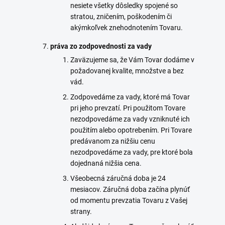
nesiete všetky dôsledky spojené so
stratou, zničením, poškodením či
akýmkoľvek znehodnotením Tovaru.
práva zo zodpovednosti za vady
Zaväzujeme sa, že Vám Tovar dodáme v
požadovanej kvalite, množstve a bez
vád.
Zodpovedáme za vady, ktoré má Tovar
pri jeho prevzatí. Pri použitom Tovare
nezodpovedáme za vady vzniknuté ich
použitím alebo opotrebením. Pri Tovare
predávanom za nižšiu cenu
nezodpovedáme za vady, pre ktoré bola
dojednaná nižšia cena.
Všeobecná záručná doba je 24
mesiacov. Záručná doba začína plynúť
od momentu prevzatia Tovaru z Vašej
strany.