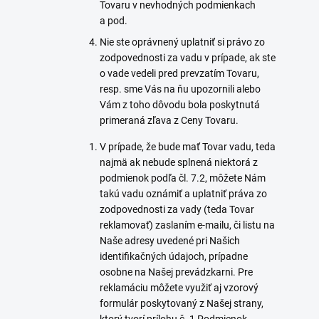
Tovaru v nevhodných podmienkach
a pod.
Nie ste oprávnený uplatniť si právo zo
zodpovednosti za vadu v prípade, ak ste
o vade vedeli pred prevzatím Tovaru,
resp. sme Vás na ňu upozornili alebo
Vám z toho dôvodu bola poskytnutá
primeraná zľava z Ceny Tovaru.
V prípade, že bude mať Tovar vadu, teda
najmä ak nebude splnená niektorá z
podmienok podľa čl. 7.2, môžete Nám
takú vadu oznámiť a uplatniť práva zo
zodpovednosti za vady (teda Tovar
reklamovať) zaslaním e-mailu, či listu na
Naše adresy uvedené pri Našich
identifikačných údajoch, prípadne
osobne na Našej prevádzkarni. Pre
reklamáciu môžete využiť aj vzorový
formulár poskytovaný z Našej strany,