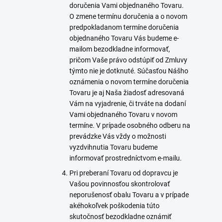
doručenia Vami objednaného Tovaru.
O zmene termínu doručenia a o novom
predpokladanom termíne doručenia
objednaného Tovaru Vás budeme e-
mailom bezodkladne informovať,
pričom Vaše právo odstúpiť od Zmluvy
týmto nie je dotknuté. Súčasťou Nášho
oznámenia o novom termíne doručenia
Tovaru je aj Naša žiadosť adresovaná
Vám na vyjadrenie, či trváte na dodaní
Vami objednaného Tovaru v novom
termíne. V prípade osobného odberu na
prevádzke Vás vždy o možnosti
vyzdvihnutia Tovaru budeme
informovať prostredníctvom e-mailu.
Pri preberaní Tovaru od dopravcu je
Vašou povinnosťou skontrolovať
neporušenosť obalu Tovaru a v prípade
akéhokoľvek poškodenia túto
skutočnosť bezodkladne oznámiť