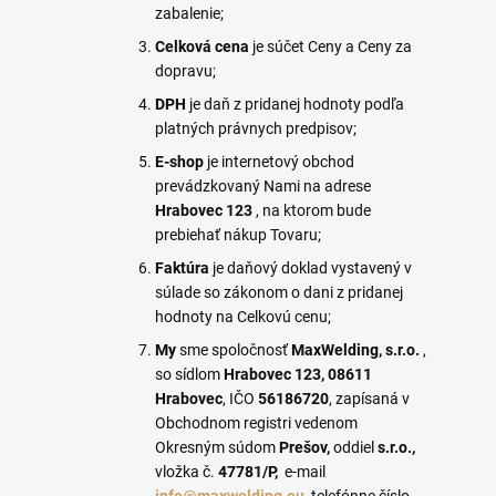
zabalenie;
Celková cena
je súčet Ceny a Ceny za
dopravu;
DPH
je daň z pridanej hodnoty podľa
platných právnych predpisov;
E-shop
je internetový obchod
prevádzkovaný Nami na adrese
Hrabovec 123
, na ktorom bude
prebiehať nákup Tovaru;
Faktúra
je daňový doklad vystavený v
súlade so zákonom o dani z pridanej
hodnoty na Celkovú cenu;
My
sme spoločnosť
MaxWelding, s.r.o.
,
so sídlom
Hrabovec 123, 08611
Hrabovec
, IČO
56186720
, zapísaná v
Obchodnom registri vedenom
Okresným súdom
Prešov
,
oddiel
s.r.o.
,
vložka č.
47781/P
,
e-mail