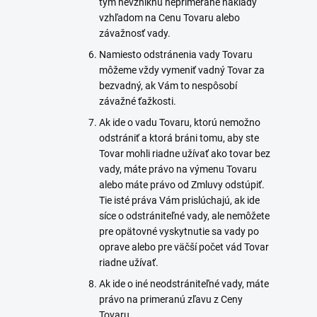
tým nevzniknú neprimerané náklady
vzhľadom na Cenu Tovaru alebo
závažnosť vady.
Namiesto odstránenia vady Tovaru
môžeme vždy vymeniť vadný Tovar za
bezvadný, ak Vám to nespôsobí
závažné ťažkosti.
Ak ide o vadu Tovaru, ktorú nemožno
odstrániť a ktorá bráni tomu, aby ste
Tovar mohli riadne užívať ako tovar bez
vady, máte právo na výmenu Tovaru
alebo máte právo od Zmluvy odstúpiť.
Tie isté práva Vám prislúchajú, ak ide
síce o odstrániteľné vady, ale nemôžete
pre opätovné vyskytnutie sa vady po
oprave alebo pre väčší počet vád Tovar
riadne užívať.
Ak ide o iné neodstrániteľné vady, máte
právo na primeranú zľavu z Ceny
Tovaru.