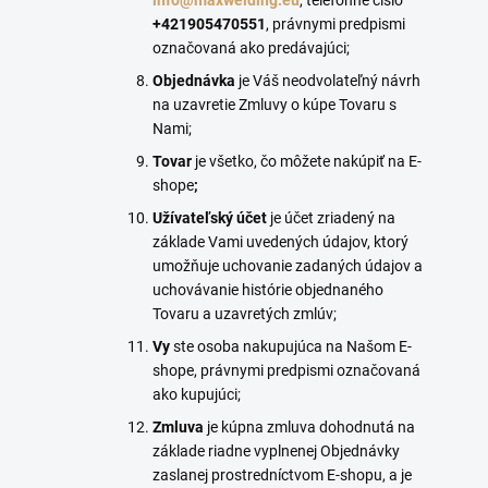
info@maxwelding.eu
, telefónne číslo
+421
905470551
, právnymi predpismi
označovaná ako predávajúci;
Objednávka
je Váš neodvolateľný návrh
na uzavretie Zmluvy o kúpe Tovaru s
Nami;
Tovar
je všetko, čo môžete nakúpiť na E-
shope
;
Užívateľský účet
je účet zriadený na
základe Vami uvedených údajov, ktorý
umožňuje uchovanie zadaných údajov a
uchovávanie histórie objednaného
Tovaru a uzavretých zmlúv;
Vy
ste osoba nakupujúca na Našom E-
shope, právnymi predpismi označovaná
ako kupujúci;
Zmluva
je kúpna zmluva dohodnutá na
základe riadne vyplnenej Objednávky
zaslanej prostredníctvom E-shopu, a je