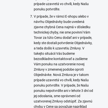
prípade uzavretá vo chvíli, kedy Našu
ponuku potvrdíte.
V prípade, že v rámci E-shopu alebo v
návrhu Objednávky bude uvedená
zjavne chybná Cena najmä v dôsledku
technickej chyby, nie sme povinní Vám
Tovar za túto Cenu dodať ani v prípade,
kedy ste dostali potvrdenie Objednávky,
a teda došlo k uzavretiu Zmluvy. V
takejto situácii Vás budeme
bezodkladne kontaktovať a zašleme
Vám ponuku na uzatvorenie novej
Zmluvy v zmenenej podobe oproti
Objednávke. Nová Zmluva je v takom
prípade uzavretá vo chvíli, kedy Našu
ponuku potvrdíte. V prípade, že Našu
ponuku nepotvrdíte ani v lehote 3 dní od
jej odoslania, sme oprávnení od
uzatvorenej Zmluvy odstúpiť. Za zjavnú
chybu v Cene sa považuje napríklad