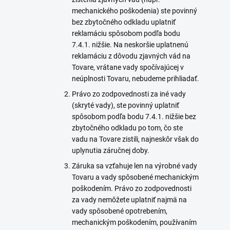
mechanického poškodenia) ste povinný
bez zbytočného odkladu uplatniť
reklamáciu spôsobom podľa bodu
7.4.1. nižšie. Na neskoršie uplatnenú
reklamáciu z dôvodu zjavných vád na
Tovare, vrátane vady spočívajúcej v
neúplnosti Tovaru, nebudeme prihliadať.
Právo zo zodpovednosti za iné vady
(skryté vady), ste povinný uplatniť
spôsobom podľa bodu 7.4.1. nižšie bez
zbytočného odkladu po tom, čo ste
vadu na Tovare zistili, najneskôr však do
uplynutia záručnej doby.
Záruka sa vzťahuje len na výrobné vady
Tovaru a vady spôsobené mechanickým
poškodením. Právo zo zodpovednosti
za vady nemôžete uplatniť najmä na
vady spôsobené opotrebením,
mechanickým poškodením, používaním