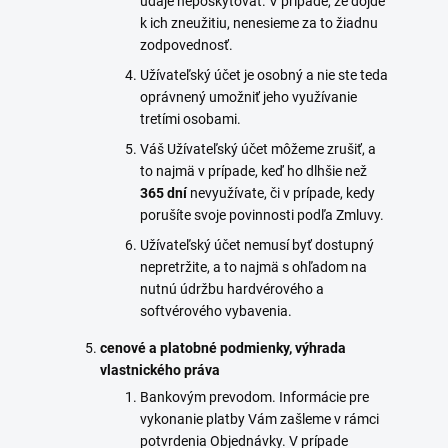
údaje neposkytovať. V prípade, že dôjde
k ich zneužitiu, nenesieme za to žiadnu
zodpovednosť.
Užívateľský účet je osobný a nie ste teda
oprávnený umožniť jeho využívanie
tretími osobami.
Váš Užívateľský účet môžeme zrušiť, a
to najmä v prípade, keď ho dlhšie než
365 dní
nevyužívate, či v prípade, kedy
porušíte svoje povinnosti podľa Zmluvy.
Užívateľský účet nemusí byť dostupný
nepretržite, a to najmä s ohľadom na
nutnú údržbu hardvérového a
softvérového vybavenia.
cenové a platobné podmienky, výhrada
vlastnického práva
Bankovým prevodom. Informácie pre
vykonanie platby Vám zašleme v rámci
potvrdenia Objednávky. V prípade