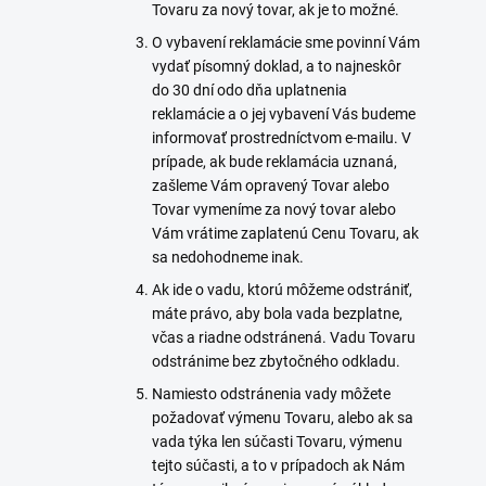
Tovaru za nový tovar, ak je to možné.
O vybavení reklamácie sme povinní Vám
vydať písomný doklad, a to najneskôr
do 30 dní odo dňa uplatnenia
reklamácie a o jej vybavení Vás budeme
informovať prostredníctvom e-mailu. V
prípade, ak bude reklamácia uznaná,
zašleme Vám opravený Tovar alebo
Tovar vymeníme za nový tovar alebo
Vám vrátime zaplatenú Cenu Tovaru, ak
sa nedohodneme inak.
Ak ide o vadu, ktorú môžeme odstrániť,
máte právo, aby bola vada bezplatne,
včas a riadne odstránená. Vadu Tovaru
odstránime bez zbytočného odkladu.
Namiesto odstránenia vady môžete
požadovať výmenu Tovaru, alebo ak sa
vada týka len súčasti Tovaru, výmenu
tejto súčasti, a to v prípadoch ak Nám