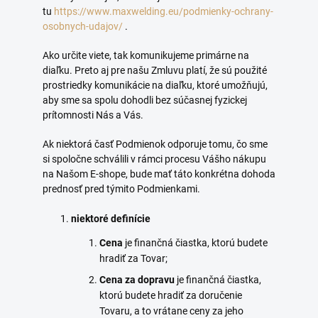
tu
https://www.maxwelding.eu/podmienky-ochrany-
osobnych-udajov/
.
Ako určite viete, tak komunikujeme primárne na
diaľku. Preto aj pre našu Zmluvu platí, že sú použité
prostriedky komunikácie na diaľku, ktoré umožňujú,
aby sme sa spolu dohodli bez súčasnej fyzickej
prítomnosti Nás a Vás.
Ak niektorá časť Podmienok odporuje tomu, čo sme
si spoločne schválili v rámci procesu Vášho nákupu
na Našom E-shope, bude mať táto konkrétna dohoda
prednosť pred týmito Podmienkami.
niektoré definície
Cena
je finančná čiastka, ktorú budete
hradiť za Tovar;
Cena za dopravu
je finančná čiastka,
ktorú budete hradiť za doručenie
Tovaru, a to vrátane ceny za jeho