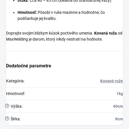
Dĺžka:
Cca 40 – 45 cm (ideálna do štandardnej vázy).
Hmotnosť:
Pôsobí v ruke masívne a hodnotne, čo
podčiarkuje jej kvalitu.
Doprajte svojim blízkym kúsok poctivého umenia.
Kovaná ruža
od
MaxWelding je darom, ktorý nikdy nestratí na hodnote.
Dodatočné parametre
Kategória
:
Kované ruže
Hmotnosť
:
1kg
?
Výška
:
40cm
?
Šírka
:
8cm