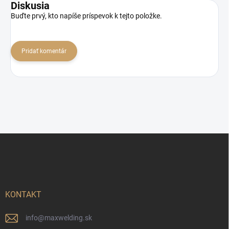
Diskusia
Buďte prvý, kto napíše príspevok k tejto položke.
Pridať komentár
Z
á
p
ä
t
i
KONTAKT
e
info
@
maxwelding.sk