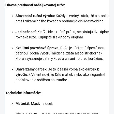
Hlavné prednosti našej kovanej ruže:
Slovenská ručná výroba:
Každý okvetný lístok, tŕň a stonka
prešli rukami nášho kováča v rodinnej dielni MaxWelding.
Jedinečnosť:
Keďže ide o ručnú prácu, neexistujú dve úplne
rovnaké ruže. Kupujete si skutočný originál.
Kvalitná povrchová úprava:
Ruža je ošetrená špeciálnou
patinou (podľa výberu: medená, zlatá alebo strieborná),
ktorá zvýrazňuje detaily kovu a chráni ho pred koróziou.
Univerzálny darček:
Je to ideálna voľba ako
darček k
výročiu
, k Valentínovi, ku Dňu matiek alebo ako elegantné
poďakovanie rodičom na svadbe.
Technické informácie:
Materiál:
Masívna oceľ.