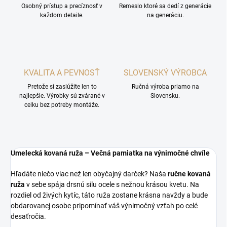
Osobný prístup a precíznosť v
Remeslo ktoré sa dedí z generácie
každom detaile.
na generáciu.
KVALITA A PEVNOSŤ
SLOVENSKÝ VÝROBCA
Pretože si zaslúžite len to
Ručná výroba priamo na
najlepšie. Výrobky sú zvárané v
Slovensku.
celku bez potreby montáže.
Umelecká kovaná ruža – Večná pamiatka na výnimočné chvíle
Hľadáte niečo viac než len obyčajný darček? Naša
ručne kovaná
ruža
v sebe spája drsnú silu ocele s nežnou krásou kvetu. Na
rozdiel od živých kytíc, táto ruža zostane krásna navždy a bude
obdarovanej osobe pripomínať váš výnimočný vzťah po celé
desaťročia.