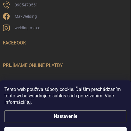
0905470551
MaxWelding
welding.maxx
FACEBOOK
PRIJÍMAME ONLINE PLATBY
Tento web používa súbory cookie. Ďalším prechádzaním
tohto webu vyjadrujete súhlas s ich používaním. Viac
informácií
tu
.
MaxWelding
Nastavenie
Copyright 2026
MaxWelding
. Všetky práva vyhradené.