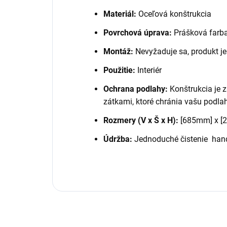
Materiál:
Oceľová konštrukcia
Povrchová úprava:
Prášková farba
Montáž:
Nevyžaduje sa, produkt j
Použitie:
Interiér
Ochrana podlahy:
Konštrukcia je 
zátkami, ktoré chránia vašu podla
Rozmery (V x Š x H):
[685mm] x [
Údržba:
Jednoduché čistenie han