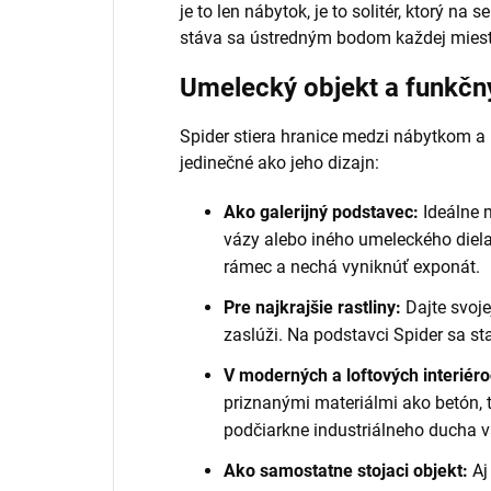
je to len nábytok, je to solitér, ktorý na
stáva sa ústredným bodom každej miest
Umelecký objekt a funkčn
Spider stiera hranice medzi nábytkom a
jedinečné ako jeho dizajn:
Ako galerijný podstavec:
Ideálne m
vázy alebo iného umeleckého diela
rámec a nechá vyniknúť exponát.
Pre najkrajšie rastliny:
Dajte svojej
zaslúži. Na podstavci Spider sa s
V moderných a loftových interiéro
priznanými materiálmi ako betón, t
podčiarkne industriálneho ducha
Ako samostatne stojaci objekt:
Aj