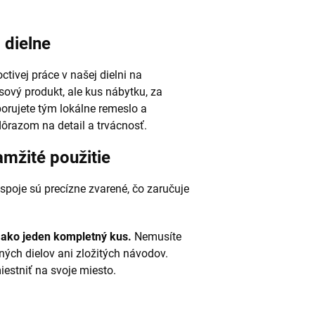
 dielne
tivej práce v našej dielni na
vý produkt, ale kus nábytku, za
porujete tým lokálne remeslo a
dôrazom na detail a trvácnosť.
amžité použitie
 spoje sú precízne zvarené, čo zaručuje
ako jeden kompletný kus.
Nemusíte
ných dielov ani zložitých návodov.
iestniť na svoje miesto.