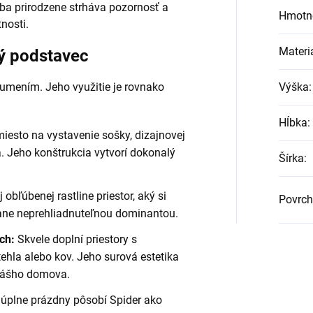
 seba prirodzene strháva pozornosť a
Hmotno
nosti.
Materi
ý podstavec
 umením. Jeho využitie je rovnako
Výška
:
Hĺbka
:
iesto na vystavenie sošky, dizajnovej
. Jeho konštrukcia vytvorí dokonalý
Šírka
:
 obľúbenej rastline priestor, aký si
Povrch
tane neprehliadnuteľnou dominantou.
ch:
Skvele doplní priestory s
ehla alebo kov. Jeho surová estetika
 vášho domova.
 úplne prázdny pôsobí Spider ako