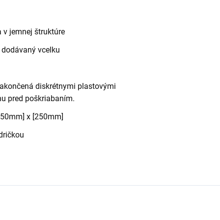
 v jemnej štruktúre
e dodávaný vcelku
zakončená diskrétnymi plastovými
hu pred poškriabaním.
250mm] x [250mm]
dričkou