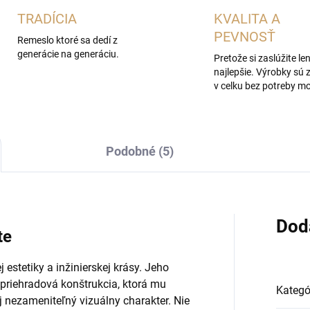
TRADÍCIA
KVALITA A
PEVNOSŤ
Remeslo ktoré sa dedí z
generácie na generáciu.
Pretože si zaslúžite len
najlepšie. Výrobky sú 
v celku bez potreby m
Podobné (5)
Dod
te
 estetiky a inžinierskej krásy. Jeho
priehradová konštrukcia, ktorá mu
Kategó
 nezameniteľný vizuálny charakter. Nie