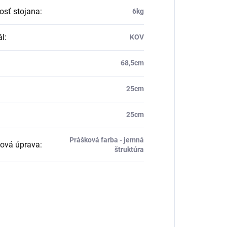
sť stojana
:
6kg
ál
:
KOV
68,5cm
25cm
25cm
Prášková farba - jemná
ová úprava
:
štruktúra