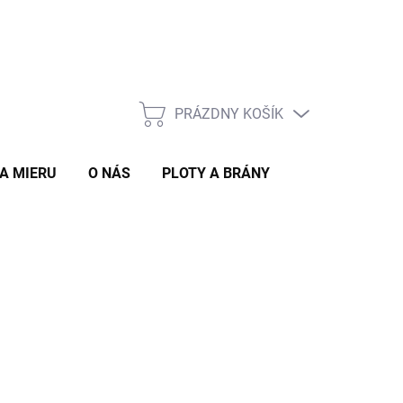
PRÁZDNY KOŠÍK
NÁKUPNÝ
KOŠÍK
A MIERU
O NÁS
PLOTY A BRÁNY