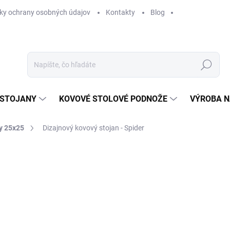
ky ochrany osobných údajov
Kontakty
Blog
Hľadať
 STOJANY
KOVOVÉ STOLOVÉ PODNOŽE
VÝROBA N
y 25x25
Dizajnový kovový stojan - Spider
€65
/ ks
€52,85 bez DPH
Jednotková
SKLADOM